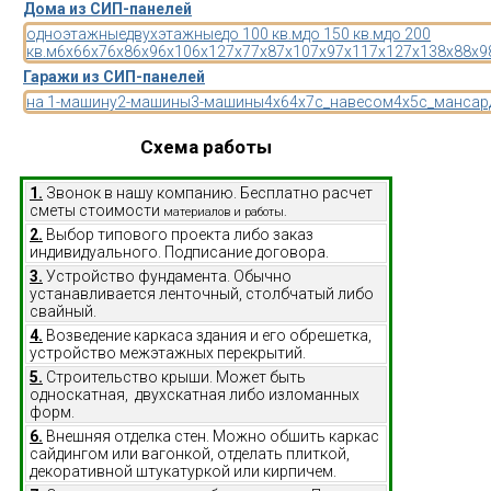
Дома из СИП-панелей
одноэтажные
двухэтажные
до 100 кв.м
до 150 кв.м
до 200
кв.м
6x6
6x7
6x8
6x9
6x10
6x12
7x7
7x8
7x10
7x9
7x11
7x12
7x13
8x8
8x9
Гаражи из СИП-панелей
на 1-машину
2-машины
3-машины
4x6
4x7
с_навесом
4x5
с_мансар
Схема работы
1.
Звонок в нашу компанию. Бесплатно расчет
сметы стоимости
материалов и работы.
2.
Выбор типового проекта либо заказ
индивидуального. Подписание договора.
3.
Устройство фундамента. Обычно
устанавливается ленточный, столбчатый либо
свайный.
4.
Возведение каркаса здания и его обрешетка,
устройство межэтажных перекрытий.
5.
Строительство крыши. Может быть
односкатная, двухскатная либо изломанных
форм.
6.
Внешняя отделка стен. Можно обшить каркас
сайдингом или вагонкой, отделать плиткой,
декоративной штукатуркой или кирпичем.