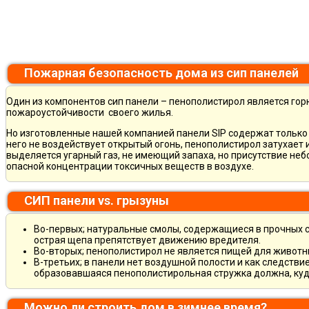
Пожарная безопасность дома из сип панелей
Один из компонентов сип панели – пенополистирол является горю
пожароустойчивости своего жилья.
Но изготовленные нашей компанией панели SIP содержат только 
него не воздействует открытый огонь, пенополистирол затухает
выделяется угарный газ, не имеющий запаха, но присутствие не
опасной концентрации токсичных веществ в воздухе.
СИП панели vs. грызуны
Во-первых; натуральные смолы, содержащиеся в прочных ст
острая щепа препятствует движению вредителя.
Во-вторых; пенополистирол не является пищей для животны
В-третьих; в панели нет воздушной полости и как следств
образовавшаяся пенополистирольная стружка должна, куда
Можно ли строить дом в зимнее время?