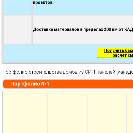
проектов.
Доставка материалов в пределах 200 км от КА
Получить бе
расчет с
Портфолио строительства домов из СИП-панелей (канадс
Портфолио №1