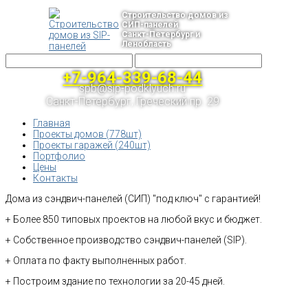
Строительство домов из
СИП-панелей
Санкт-Петербург и
Ленобласть
+7-964-339-68-44
spb@sip-podklyuch.ru
Санкт-Петербург, Греческий пр. 29
Главная
Проекты домов (778шт)
Проекты гаражей (240шт)
Портфолио
Цены
Контакты
Дома из сэндвич-панелей (СИП) "под ключ" с гарантией!
+ Более 850 типовых проектов на любой вкус и бюджет.
+ Собственное производство сэндвич-панелей (SIP).
+ Оплата по факту выполненных работ.
+ Построим здание по технологии за 20-45 дней.