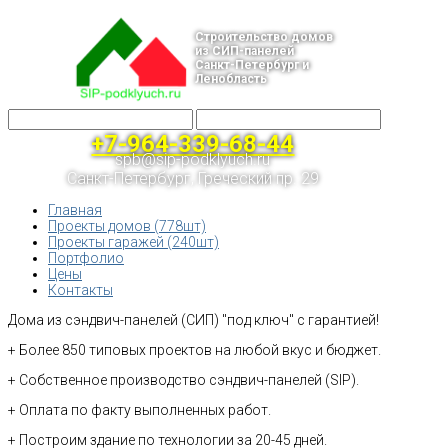
Строительство домов
из СИП-панелей
Санкт-Петербург и
Ленобласть
+7-964-339-68-44
spb@sip-podklyuch.ru
Санкт-Петербург, Греческий пр. 29
Главная
Проекты домов (778шт)
Проекты гаражей (240шт)
Портфолио
Цены
Контакты
Дома из сэндвич-панелей (СИП) "под ключ" с гарантией!
+ Более 850 типовых проектов на любой вкус и бюджет.
+ Собственное производство сэндвич-панелей (SIP).
+ Оплата по факту выполненных работ.
+ Построим здание по технологии за 20-45 дней.