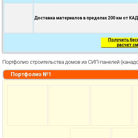
Доставка материалов в пределах 200 км от КА
Получить бе
расчет с
Портфолио строительства домов из СИП-панелей (канадс
Портфолио №1