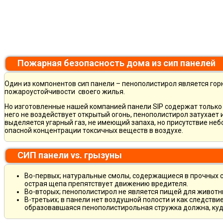
Пожарная безопасность дома из сип панелей
Один из компонентов сип панели – пенополистирол является горю
пожароустойчивости своего жилья.
Но изготовленные нашей компанией панели SIP содержат только 
него не воздействует открытый огонь, пенополистирол затухает
выделяется угарный газ, не имеющий запаха, но присутствие не
опасной концентрации токсичных веществ в воздухе.
СИП панели vs. грызуны
Во-первых; натуральные смолы, содержащиеся в прочных ст
острая щепа препятствует движению вредителя.
Во-вторых; пенополистирол не является пищей для животны
В-третьих; в панели нет воздушной полости и как следств
образовавшаяся пенополистирольная стружка должна, куда