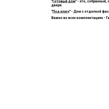
"
Готовый дом
" - это, собранный
двери.
"
Под ключ
" - Дом с отделкой фа
Важно во всех комплектациях - Г