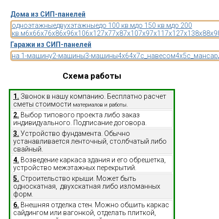
Дома из СИП-панелей
одноэтажные
двухэтажные
до 100 кв.м
до 150 кв.м
до 200
кв.м
6x6
6x7
6x8
6x9
6x10
6x12
7x7
7x8
7x10
7x9
7x11
7x12
7x13
8x8
8x9
Гаражи из СИП-панелей
на 1-машину
2-машины
3-машины
4x6
4x7
с_навесом
4x5
с_мансар
Схема работы
1.
Звонок в нашу компанию. Бесплатно расчет
сметы стоимости
материалов и работы.
2.
Выбор типового проекта либо заказ
индивидуального. Подписание договора.
3.
Устройство фундамента. Обычно
устанавливается ленточный, столбчатый либо
свайный.
4.
Возведение каркаса здания и его обрешетка,
устройство межэтажных перекрытий.
5.
Строительство крыши. Может быть
односкатная, двухскатная либо изломанных
форм.
6.
Внешняя отделка стен. Можно обшить каркас
сайдингом или вагонкой, отделать плиткой,