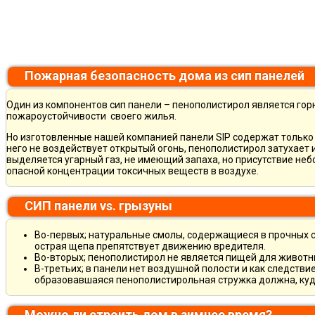
Пожарная безопасность дома из сип панелей
Один из компонентов сип панели – пенополистирол является горю
пожароустойчивости своего жилья.
Но изготовленные нашей компанией панели SIP содержат только 
него не воздействует открытый огонь, пенополистирол затухает
выделяется угарный газ, не имеющий запаха, но присутствие не
опасной концентрации токсичных веществ в воздухе.
СИП панели vs. грызуны
Во-первых; натуральные смолы, содержащиеся в прочных ст
острая щепа препятствует движению вредителя.
Во-вторых; пенополистирол не является пищей для животны
В-третьих; в панели нет воздушной полости и как следств
образовавшаяся пенополистирольная стружка должна, куда
Можно ли строить дом в зимнее время?