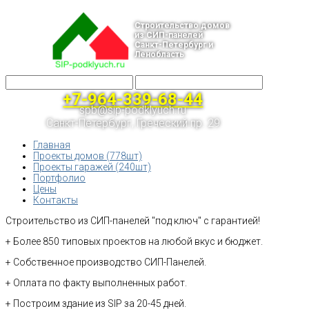
Строительство домов
из СИП-панелей
Санкт-Петербург и
Ленобласть
+7-964-339-68-44
spb@sip-podklyuch.ru
Санкт-Петербург, Греческий пр. 29
Главная
Проекты домов (778шт)
Проекты гаражей (240шт)
Портфолио
Цены
Контакты
Строительство из СИП-панелей "под ключ" с гарантией!
+ Более 850 типовых проектов на любой вкус и бюджет.
+ Собственное производство СИП-Панелей.
+ Оплата по факту выполненных работ.
+ Построим здание из SIP за 20-45 дней.